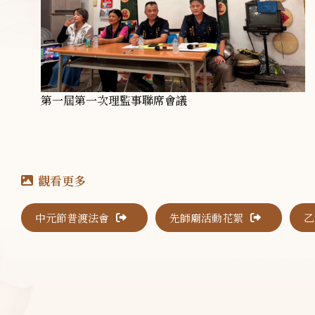
第一屆第一次理監事聯席會議
中元節普渡法會
先師廟活動花絮
乙