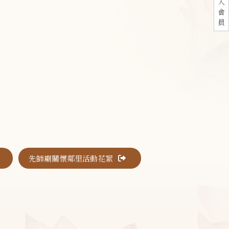
入
會
員
先師廟關懷鄰里活動花絮