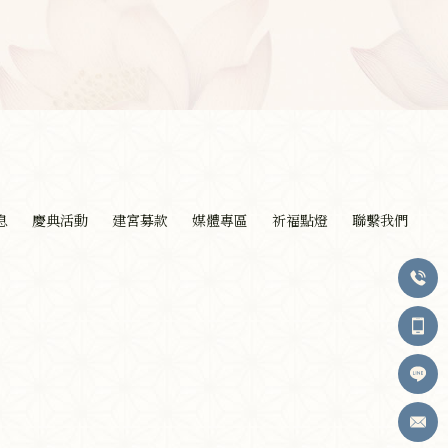
息
慶典活動
建宮募款
媒體專區
祈福點燈
聯繫我們