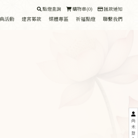
點燈查詢
購物車(0)
匯款通知
典活動
建宮募款
媒體專區
祈福點燈
聯繫我們
尚
未
登