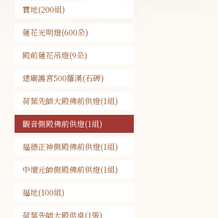
寶地(200組)
蓮花光明燈(600朵)
殿前蓮花吊燈(9朵)
建廟護宮500羅漢(石碑)
荷葉先師大殿佛前供燈(1組)
觀音側殿佛前供燈(1組)
福德正神側殿佛前供燈(1組)
中壇元帥側殿佛前供燈(1組)
福地(100組)
荷葉先師大殿供桌(1張)