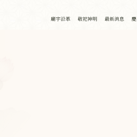
廟宇沿革
敬祀神明
最新消息
慶