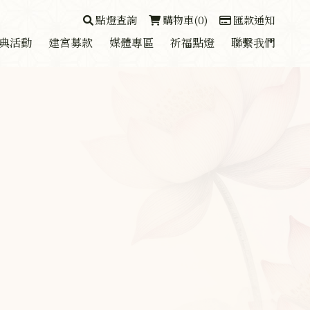
點燈查詢
購物車(0)
匯款通知
典活動
建宮募款
媒體專區
祈福點燈
聯繫我們