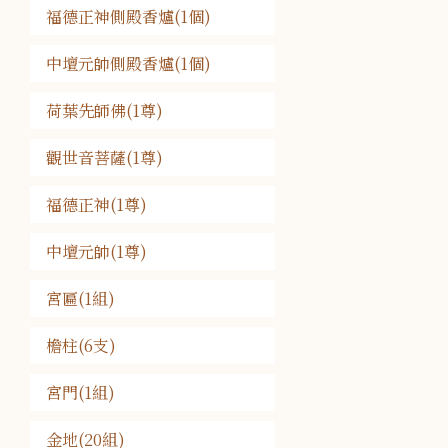
福德正神側殿香爐(1個)
中壇元帥側殿香爐(1個)
荷葉先師佛(1尊)
觀世音菩薩(1尊)
福德正神(1尊)
中壇元帥(1尊)
宮匾(1組)
檐柱(6支)
宮門(1組)
金地(20組)