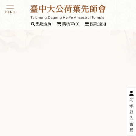
點燈查詢
購物車(0)
匯款通知
尚
未
登
入
會
員