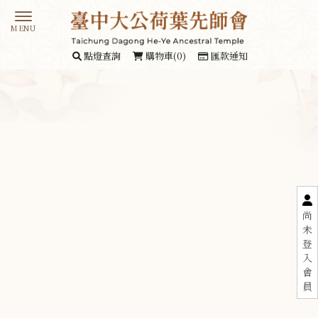
點燈查詢
購物車(0)
匯款通知
尚
未
登
入
會
員