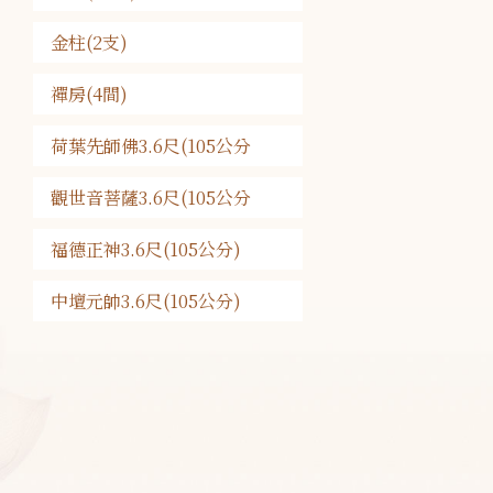
金柱(2支)
禪房(4間)
荷葉先師佛3.6尺(105公分
觀世音菩薩3.6尺(105公分
福德正神3.6尺(105公分)
中壇元帥3.6尺(105公分)