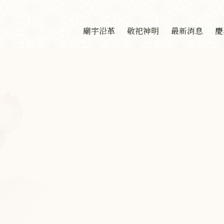
廟宇沿革
敬祀神明
最新消息
慶