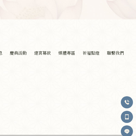
息
慶典活動
建宮募款
媒體專區
祈福點燈
聯繫我們