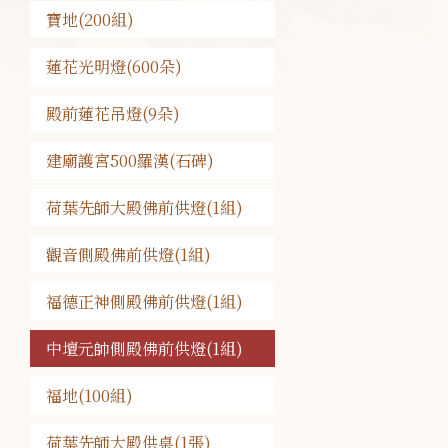
寶地(200組)
蓮花光明燈(600朵)
殿前蓮花吊燈(9朵)
建廟護宮500羅漢(石碑)
荷葉先師大殿佛前供燈(1組)
觀音側殿佛前供燈(1組)
福德正神側殿佛前供燈(1組)
中壇元帥側殿佛前供燈(1組)
福地(100組)
荷葉先師大殿供桌(1張)