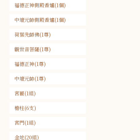
福德正神側殿香爐(1個)
中壇元帥側殿香爐(1個)
荷葉先師佛(1尊)
觀世音菩薩(1尊)
福德正神(1尊)
中壇元帥(1尊)
宮匾(1組)
檐柱(6支)
宮門(1組)
金地(20組)