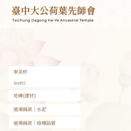
奉茶杯
test02
地磚(建材)
道場捐款｜水泥
道場捐款｜格柵鋁管