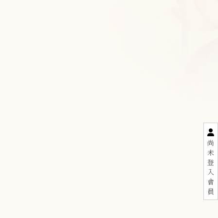
尚
未
登
入
會
員