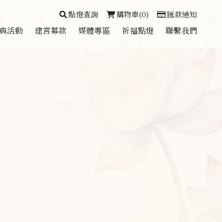
點燈查詢
購物車(0)
匯款通知
典活動
建宮募款
媒體專區
祈福點燈
聯繫我們