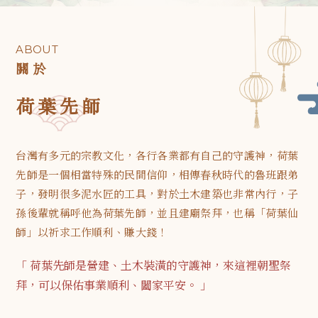
拜荷葉先師
台中拜荷葉先師
ABOUT
南屯區拜荷葉先師
關 於
魯班公
拜魯班公
荷葉先師
台灣有多元的宗教文化，各行各業都有自己的守護神，荷葉
先師是一個相當特殊的民間信仰，相傳春秋時代的魯班跟弟
子，發明很多泥水匠的工具，對於土木建築也非常內行，子
孫後輩就稱呼他為荷葉先師，並且建廟祭拜，也稱「荷葉仙
師」以祈求工作順利、賺大錢！
「 荷葉先師是營建、土木裝潢的守護神，來這裡朝聖祭
拜，可以保佑事業順利、闔家平安。 」