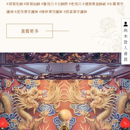
#荷葉先師 #荷葉仙師 #魯班公 #太師府 #老班公 #建築業祖師爺 #水電業守
護神 #泥作業守護神 #房仲業守護神 #投資客守護神
尚
查看更多
未
登
入
會
員