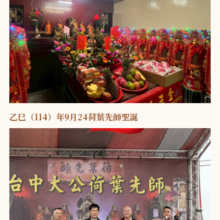
乙巳（114）年9月24荷葉先師聖誕