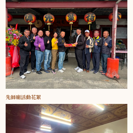
先師廟活動花絮