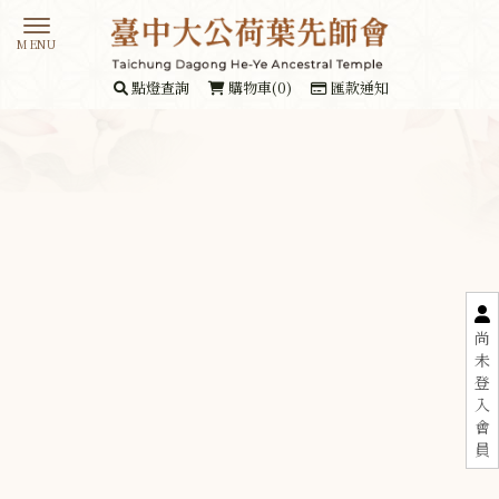
點燈查詢
購物車(0)
匯款通知
尚
未
登
入
會
員