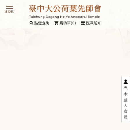
點燈查詢
購物車(0)
匯款通知
尚
未
登
入
會
員