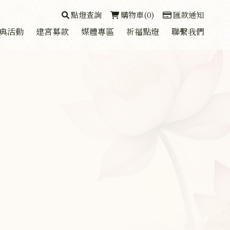
點燈查詢
購物車(0)
匯款通知
典活動
建宮募款
媒體專區
祈福點燈
聯繫我們