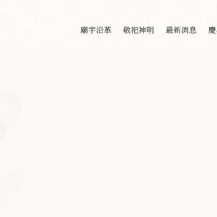
廟宇沿革
敬祀神明
最新消息
慶