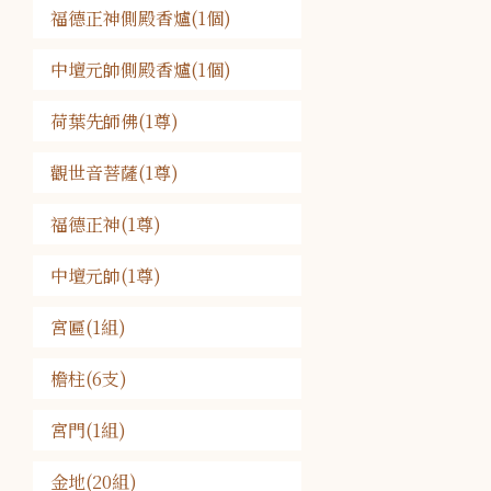
福德正神側殿香爐(1個)
中壇元帥側殿香爐(1個)
荷葉先師佛(1尊)
觀世音菩薩(1尊)
福德正神(1尊)
中壇元帥(1尊)
宮匾(1組)
檐柱(6支)
宮門(1組)
金地(20組)