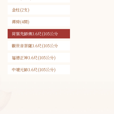
金柱(2支)
禪房(4間)
荷葉先師佛3.6尺(105公分
觀世音菩薩3.6尺(105公分
福德正神3.6尺(105公分)
中壇元帥3.6尺(105公分)