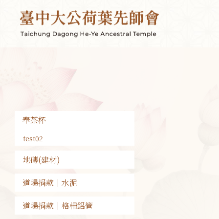
奉茶杯
test02
地磚(建材)
道場捐款｜水泥
道場捐款｜格柵鋁管