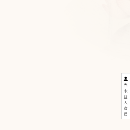
尚
未
登
入
會
員