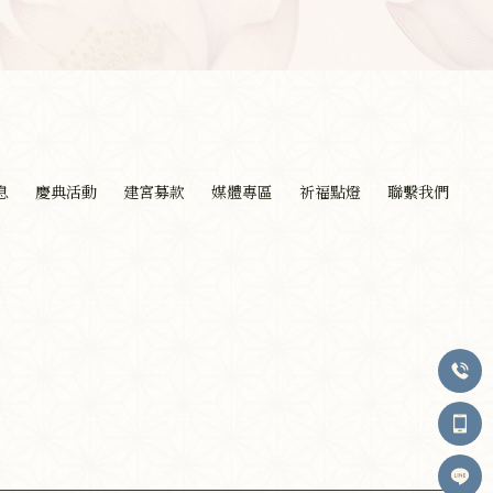
息
慶典活動
建宮募款
媒體專區
祈福點燈
聯繫我們