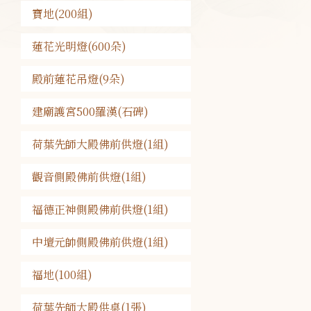
寶地(200組)
蓮花光明燈(600朵)
殿前蓮花吊燈(9朵)
建廟護宮500羅漢(石碑)
荷葉先師大殿佛前供燈(1組)
觀音側殿佛前供燈(1組)
福德正神側殿佛前供燈(1組)
中壇元帥側殿佛前供燈(1組)
福地(100組)
荷葉先師大殿供桌(1張)