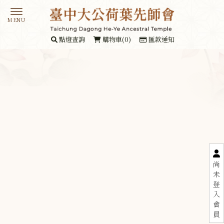
點燈查詢
購物車(0)
匯款通知
尚
未
登
入
會
員