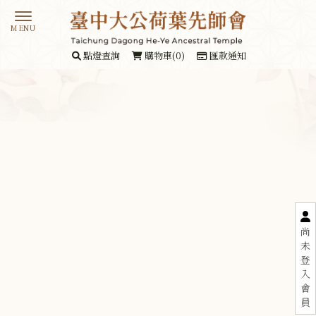
點燈查詢
購物車(0)
匯款通知
尚
未
登
入
會
員