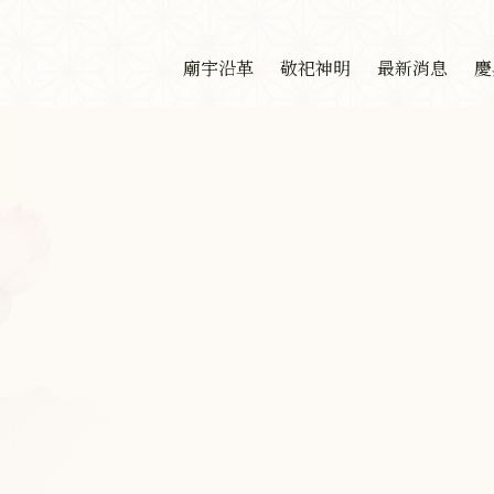
廟宇沿革
敬祀神明
最新消息
慶