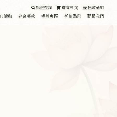
點燈查詢
購物車(0)
匯款通知
典活動
建宮募款
媒體專區
祈福點燈
聯繫我們