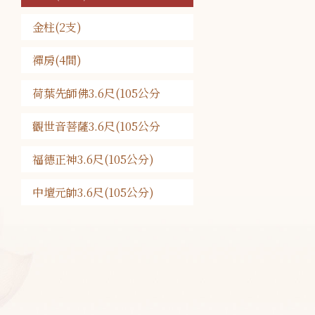
金柱(2支)
禪房(4間)
荷葉先師佛3.6尺(105公分
觀世音菩薩3.6尺(105公分
福德正神3.6尺(105公分)
中壇元帥3.6尺(105公分)