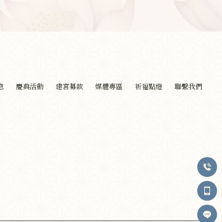
息
慶典活動
建宮募款
媒體專區
祈福點燈
聯繫我們