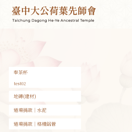
奉茶杯
test02
地磚(建材)
道場捐款｜水泥
道場捐款｜格柵鋁管