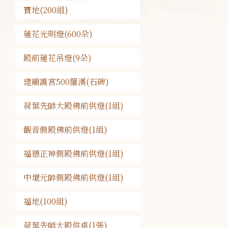
寶地(200組)
蓮花光明燈(600朵)
殿前蓮花吊燈(9朵)
建廟護宮500羅漢(石碑)
荷葉先師大殿佛前供燈(1組)
觀音側殿佛前供燈(1組)
福德正神側殿佛前供燈(1組)
中壇元帥側殿佛前供燈(1組)
福地(100組)
荷葉先師大殿供桌(1張)