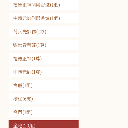
福德正神側殿香爐(1個)
中壇元帥側殿香爐(1個)
荷葉先師佛(1尊)
觀世音菩薩(1尊)
福德正神(1尊)
中壇元帥(1尊)
宮匾(1組)
檐柱(6支)
宮門(1組)
金地(20組)