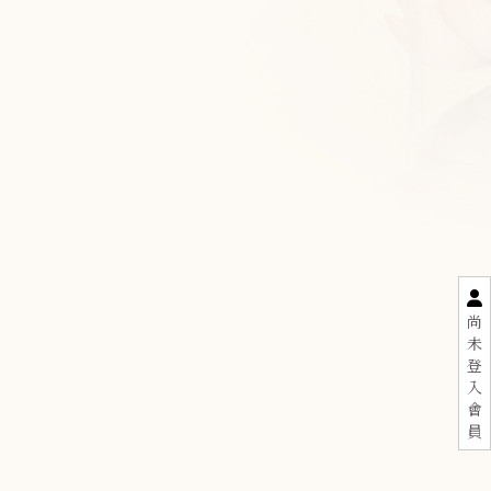
尚
未
登
入
會
員