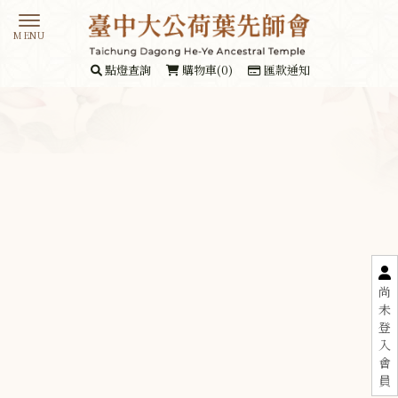
點燈查詢
購物車(0)
匯款通知
尚
未
登
入
會
員